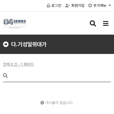
로그인
회원가입
추가메뉴
검
메
색
뉴
버
버
튼
튼
다.기성일위대가
전체 0 건 - 1 페이지
게시물이 없습니다.