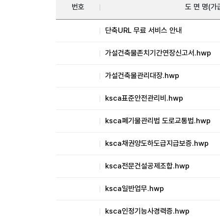
번호
도 면 명(
단축URL 무료 서비스 안내
가설건축물존치기간연장신고서.hwp
가설건축물관리대장.hwp
ksca표준안전관리비.hwp
ksca폐기물관리법 도로교통법.hwp
ksca채권양도하도급지급보증.hwp
ksca전문건설공제조합.hwp
ksca일반업무.hwp
ksca인정기능사경력증.hwp